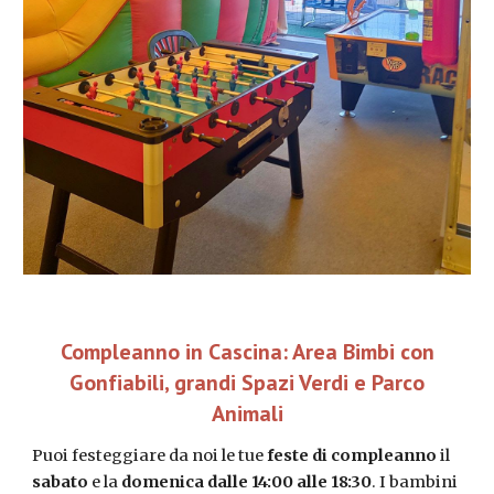
Compleanno in Cascina: Area Bimbi con
Gonfiabili, grandi Spazi Verdi e Parco
Animali
Puoi festeggiare da noi le tue
feste di compleanno
il
sabato
e la
domenica
dalle 14:00 alle 18:30
. I bambini