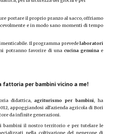
didattica, per la sicurezza dei giochi e per
pure portare il proprio pranzo al sacco, offriamo
piacevolmente e in modo sano momenti di tempo
imenticabile. Il programma prevede
laboratori
ni potranno favorire di una
cucina genuina
e
 fattoria per bambini vicino a me!
oria didattica,
agriturismo per bambini
, ha
 2012, appoggiandosi all'azienda agricola di Bori
ltore da infinite generazioni.
 bambini il nostro territorio e per tutelare le
pecializzati nella coltivazione del peperone di