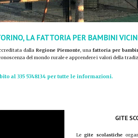
TORINO, LA FATTORIA PER BAMBINI VICI
creditata dalla
Regione Piemonte
, una
fattoria per bambi
onoscenza del mondo rurale e apprendere i valori della tradiz
ito al 335 5748134 per tutte le informazioni.
GITE SC
Le
gite scolastiche
organ