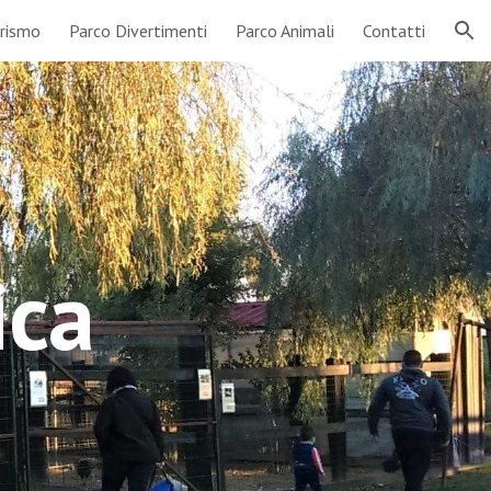
urismo
Parco Divertimenti
Parco Animali
Contatti
ion
ica