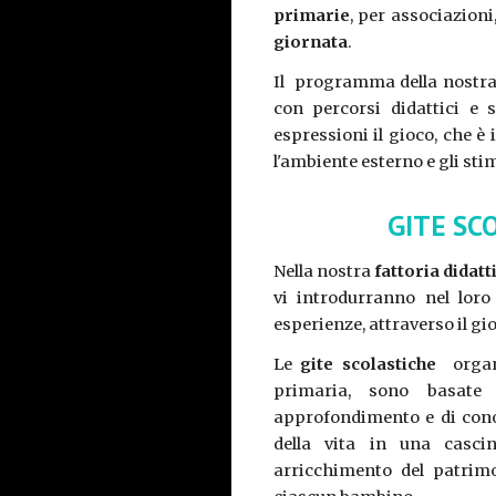
primarie
, per associazion
giornata
.
Il programma della nostr
con percorsi didattici e s
espressioni il gioco, che è 
l'ambiente esterno e gli sti
GITE SC
Nella nostra
fattoria didat
vi introdurranno nel loro
esperienze, attraverso il gi
Le
gite scolastiche
organi
primaria, sono basate
approfondimento e di cono
della vita in una cascina
arricchimento del patrimo