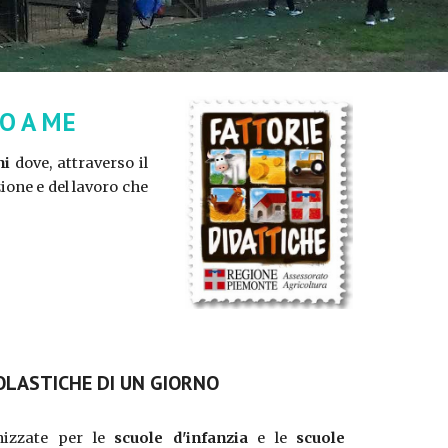
NO A ME
ni
dove, attraverso il
ione e del lavoro che
OLASTICHE DI UN GIORNO
izzate per le
scuole d'infanzia
e le
scuole