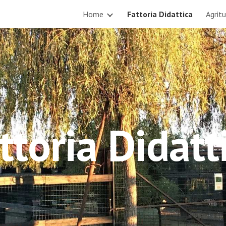
o
Home
Fattoria Didattica
Agrit
ip to main content
Skip to navigat
ttoria Didatt