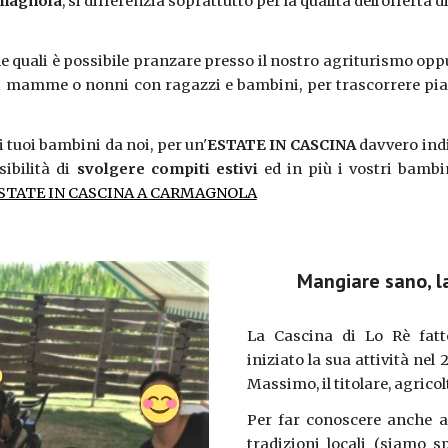
magnola
, si differenzia soprattutto per la qualità dell'offerta 
lle quali è possibile pranzare presso il nostro agriturismo op
i di mamme o nonni con ragazzi e bambini, per trascorrere 
 tuoi bambini da noi, per un'
ESTATE IN CASCINA
davvero ind
sibilità di
svolgere compiti estivi
ed in più i vostri bambi
STATE IN CASCINA A CARMAGNOLA
Mangiare sano, la
La Cascina di Lo Rè fatt
iniziato la sua attività nel
Massimo, il titolare, agrico
Per far conoscere anche ai
tradizioni locali (siamo s