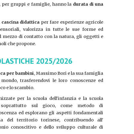
i, per gruppi e famiglie, hanno la
durata di una
a
cascina didattica
per fare esperienze agricole
ensoriali, valorizza in tutte le sue forme ed
il mezzo di contatto con la natura, gli oggetti e
moli che propone.
OLASTICHE 2025/2026
tica per bambini
, Massimo Bori e la sua famiglia
 mondo, trasferendovi le loro conoscenze ed
oco e lo scambio.
zzate per la scuola dell'infanzia e la scuola
 soprattutto sul gioco, come metodo di
scenza ed esplorano gli aspetti fondamentali
 del territorio torinese, contribuendo all'
nio conoscitivo e dello sviluppo culturale di