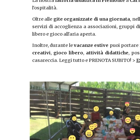
La nostra
fattoria didattica in Piemonte
a
Car
l'ospitalità.
Oltre alle
gite organizzate di una giornata
, ne
servizi di accoglienza a associazioni, grupp
libero e gioco all'aria aperta.
Inoltre, d
urante le
vacanze estive
puoi portare i
creativi
,
gioco libero
,
attività didattiche
, pos
casareccia. Leggi tutto e PRENOTA SUBITO! >
E