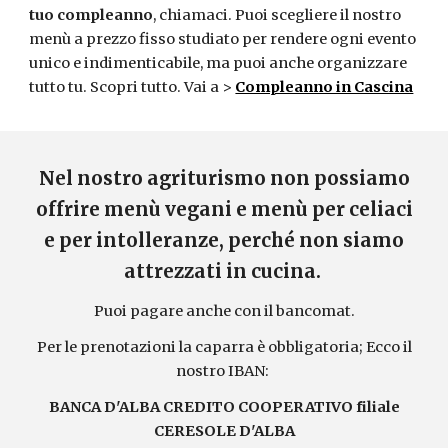
tuo
compleanno
, chiamaci. Puoi scegliere il nostro
menù a prezzo fisso studiat
o
per rendere ogni evento
unic
o
e indimenticabile, ma puoi anche organizzare
tu
tto tu
. Scopri tutto
. Vai a >
Compleanno in Cascina
Nel nostro agriturismo non possiamo
offrire menù vegani e menù per celiaci
e per intolleranze, perché non siamo
attrezzati in cucina.
Puoi pagare anche con il bancomat.
Per le prenotazioni la caparra è obbligatoria; Ecco il
nostro IBAN:
BANCA D'ALBA CREDITO COOPERATIVO filiale
CERESOLE D'ALBA