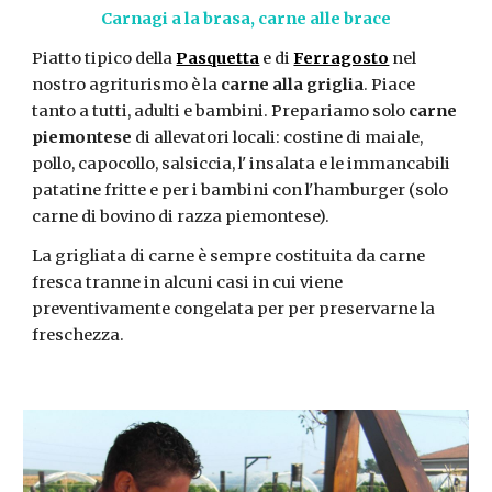
Carnagi a la brasa, carne alle brace
Piatto tipico della
Pasquetta
e di
Ferragosto
nel
nostro agriturismo è la
carne alla griglia
. Piace
tanto a tutti, adulti e bambini. Prepariamo solo
carne
piemontese
di allevatori locali: costine di maiale,
pollo, capocollo, salsiccia, l' insalata e le immancabili
patatine fritte e per i bambini con l'hamburger (solo
carne di bovino di razza piemontese).
La grigliata di carne è sempre costituita da carne
fresca tranne in alcuni casi in cui viene
preventivamente congelata per per preservarne la
freschezza.