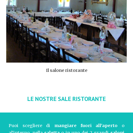
Il salone ristorante
LE NOSTRE SALE RISTORANTE
Puoi scegliere di
mangiare fuori all'aperto
o
al'interno, nella
saletta
o in uno dei 2 grandi
saloni