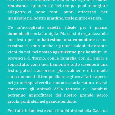
ristorante
. Quando c'è bel tempo puoi mangiare
all'aperto...ci sono tanti punti attrezzati per
mangiare nel nostro giardino, tra le piante e i fiori.
C'è un'accogliente
saletta
, ideale per i
pranzi
domenical
i con la famiglia. Ma se stai organizzando
una festa per un
battesimo
, una
comunione
o una
cresima
ci sono anche 2 grandi saloni ristorante.
Vieni da noi, nel nostro
agriturismo per bambin
i, in
provincia di Torino, con la famiglia, con gli amici e
soprattutto con i tuoi bambini e tutto diventerà una
festa: potrai trascorrere piacevolmente e in modo
sano momenti di tempo libero e gioco all'aria aperta
nei grandi spazi verdi a contatto con la natura. Potrai
conoscere gli animali della fattoria e i bambini
potranno approfittare del nostro grande parco
giochi gonfiabili nel grande tendone.
Per tutte le tue feste con i bambini vieni alla Cascina